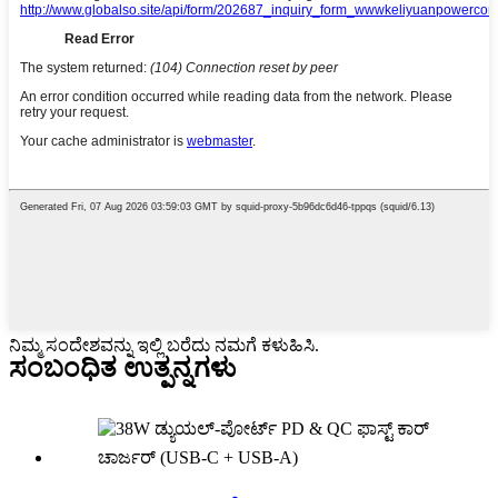
ನಿಮ್ಮ ಸಂದೇಶವನ್ನು ಇಲ್ಲಿ ಬರೆದು ನಮಗೆ ಕಳುಹಿಸಿ.
ಸಂಬಂಧಿತ ಉತ್ಪನ್ನಗಳು