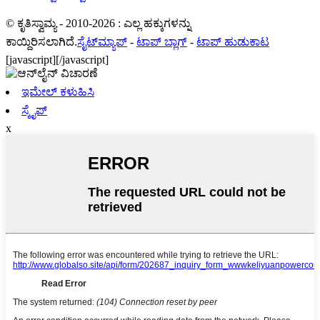
© ಕೃತಿಸ್ವಾಮ್ಯ - 2010-2026 : ಎಲ್ಲ ಹಕ್ಕುಗಳನ್ನು
ಕಾಯ್ದಿರಿಸಲಾಗಿದೆ.
ಸೈಟ್‌ಮ್ಯಾಪ್
-
ಟಾಪ್ ಬ್ಲಾಗ್
-
ಟಾಪ್ ಹುಡುಕಾಟ
[javascript]
[/javascript]
ಇಮೇಲ್ ಕಳುಹಿಸಿ
ಸ್ಕೈಪ್
x