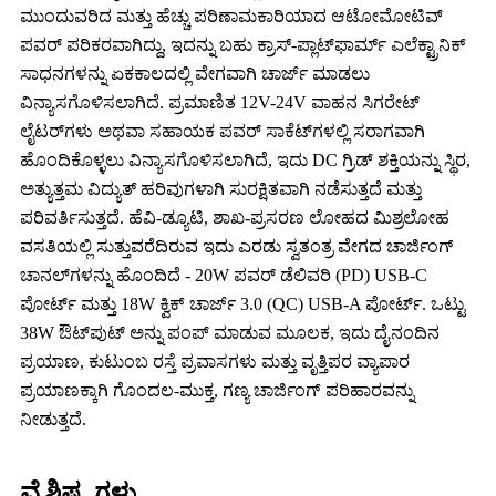
ಮುಂದುವರಿದ ಮತ್ತು ಹೆಚ್ಚು ಪರಿಣಾಮಕಾರಿಯಾದ ಆಟೋಮೋಟಿವ್
ಪವರ್ ಪರಿಕರವಾಗಿದ್ದು, ಇದನ್ನು ಬಹು ಕ್ರಾಸ್-ಪ್ಲಾಟ್‌ಫಾರ್ಮ್ ಎಲೆಕ್ಟ್ರಾನಿಕ್
ಸಾಧನಗಳನ್ನು ಏಕಕಾಲದಲ್ಲಿ ವೇಗವಾಗಿ ಚಾರ್ಜ್ ಮಾಡಲು
ವಿನ್ಯಾಸಗೊಳಿಸಲಾಗಿದೆ. ಪ್ರಮಾಣಿತ 12V-24V ವಾಹನ ಸಿಗರೇಟ್
ಲೈಟರ್‌ಗಳು ಅಥವಾ ಸಹಾಯಕ ಪವರ್ ಸಾಕೆಟ್‌ಗಳಲ್ಲಿ ಸರಾಗವಾಗಿ
ಹೊಂದಿಕೊಳ್ಳಲು ವಿನ್ಯಾಸಗೊಳಿಸಲಾಗಿದೆ, ಇದು DC ಗ್ರಿಡ್ ಶಕ್ತಿಯನ್ನು ಸ್ಥಿರ,
ಅತ್ಯುತ್ತಮ ವಿದ್ಯುತ್ ಹರಿವುಗಳಾಗಿ ಸುರಕ್ಷಿತವಾಗಿ ನಡೆಸುತ್ತದೆ ಮತ್ತು
ಪರಿವರ್ತಿಸುತ್ತದೆ. ಹೆವಿ-ಡ್ಯೂಟಿ, ಶಾಖ-ಪ್ರಸರಣ ಲೋಹದ ಮಿಶ್ರಲೋಹ
ವಸತಿಯಲ್ಲಿ ಸುತ್ತುವರೆದಿರುವ ಇದು ಎರಡು ಸ್ವತಂತ್ರ ವೇಗದ ಚಾರ್ಜಿಂಗ್
ಚಾನಲ್‌ಗಳನ್ನು ಹೊಂದಿದೆ - 20W ಪವರ್ ಡೆಲಿವರಿ (PD) USB-C
ಪೋರ್ಟ್ ಮತ್ತು 18W ಕ್ವಿಕ್ ಚಾರ್ಜ್ 3.0 (QC) USB-A ಪೋರ್ಟ್. ಒಟ್ಟು
38W ಔಟ್‌ಪುಟ್ ಅನ್ನು ಪಂಪ್ ಮಾಡುವ ಮೂಲಕ, ಇದು ದೈನಂದಿನ
ಪ್ರಯಾಣ, ಕುಟುಂಬ ರಸ್ತೆ ಪ್ರವಾಸಗಳು ಮತ್ತು ವೃತ್ತಿಪರ ವ್ಯಾಪಾರ
ಪ್ರಯಾಣಕ್ಕಾಗಿ ಗೊಂದಲ-ಮುಕ್ತ, ಗಣ್ಯ ಚಾರ್ಜಿಂಗ್ ಪರಿಹಾರವನ್ನು
ನೀಡುತ್ತದೆ.
ವೈಶಿಷ್ಟ್ಯಗಳು