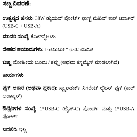
ಸಣ್ಣ ವಿವರಣೆ:
ಉತ್ಪನ್ನದ ಹೆಸರು
: 38W ಡ್ಯುಯಲ್-ಪೋರ್ಟ್ ಫಾಸ್ಟ್ ಮೆಟಲ್ ಕಾರ್ ಚಾರ್ಜರ್
(USB-C + USB-A)
ಮಾದರಿ ಸಂಖ್ಯೆ
:
ಕೆಎಲ್‌ವೈ
6028
ದೇಹದ ಆಯಾಮಗಳು
: L63ಮಿಮೀ * φ30.5ಮಿಮೀ
ಬಣ್ಣ
: ಲೋಹೀಯ ಬೂದು / ಕಪ್ಪು (ಅಥವಾ ಕಸ್ಟಮೈಸ್ ಮಾಡಲಾಗಿದೆ)
ಕಾರ್ಯಗಳು
ಪ್ಲಗ್ ಆಕಾರ (ಅಥವಾ ಪ್ರಕಾರ)
: ಸ್ಟ್ಯಾಂಡರ್ಡ್ ಸಿಗರೇಟ್ ಲೈಟರ್ ಪ್ಲಗ್ (ಕಾರ್
ಅಡಾಪ್ಟರ್)
ಔಟ್ಲೆಟ್‌ಗಳ ಸಂಖ್ಯೆ
: 1*USB-C (ಟೈಪ್-C) ಪೋರ್ಟ್ ಮತ್ತು 1*USB-A
ಪೋರ್ಟ್
ಬದಲಿಸಿ
: ಇಲ್ಲ