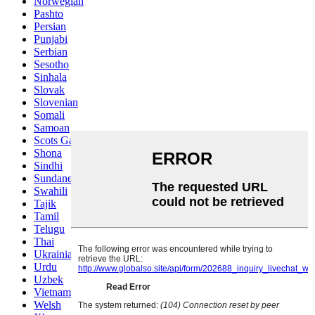
Norwegian
Pashto
Persian
Punjabi
Serbian
Sesotho
Sinhala
Slovak
Slovenian
Somali
Samoan
Scots Gaelic
Shona
Sindhi
Sundanese
Swahili
Tajik
Tamil
Telugu
Thai
Ukrainian
Urdu
Uzbek
Vietnamese
Welsh