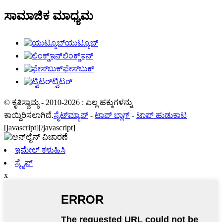
ಸಾಮಾಜಿಕ ಮಾಧ್ಯಮ
ಯುಟ್ಯೂಬ್
ಲಿಂಕ್ಡ್ಇನ್
ಫೇಸ್‌ಬುಕ್
ಟ್ವಿಟರ್
© ಕೃತಿಸ್ವಾಮ್ಯ - 2010-2026 : ಎಲ್ಲ ಹಕ್ಕುಗಳನ್ನು
ಕಾಯ್ದಿರಿಸಲಾಗಿದೆ.
ಸೈಟ್‌ಮ್ಯಾಪ್
-
ಟಾಪ್ ಬ್ಲಾಗ್
-
ಟಾಪ್ ಹುಡುಕಾಟ
[javascript]
[/javascript]
ಇಮೇಲ್ ಕಳುಹಿಸಿ
ಸ್ಕೈಪ್
x