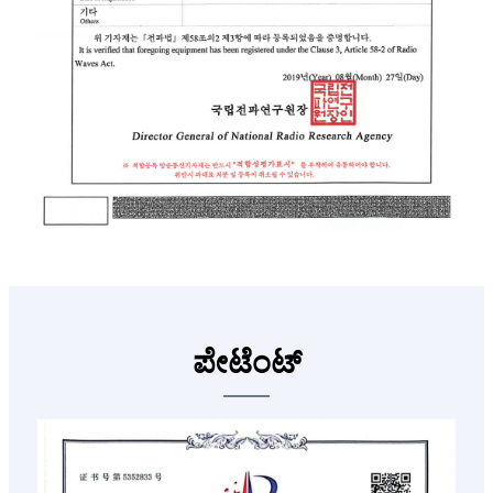
ಪೇಟೆಂಟ್