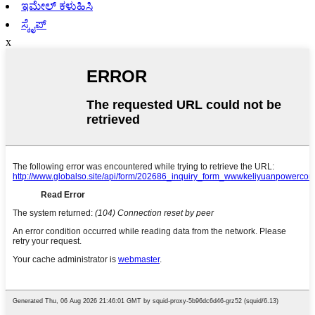
ಇಮೇಲ್ ಕಳುಹಿಸಿ
ಸ್ಕೈಪ್
x