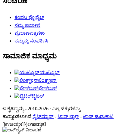
ಸಂಚರಣೆ
ಕಂಪನಿ ಪ್ರೊಫೈಲ್
ನಮ್ಮ ಕಾರ್ಖಾನೆ
ಪ್ರಮಾಣಪತ್ರಗಳು
ನಮ್ಮನ್ನು ಸಂಪರ್ಕಿಸಿ
ಸಾಮಾಜಿಕ ಮಾಧ್ಯಮ
ಯುಟ್ಯೂಬ್
ಲಿಂಕ್ಡ್ಇನ್
ಫೇಸ್‌ಬುಕ್
ಟ್ವಿಟರ್
© ಕೃತಿಸ್ವಾಮ್ಯ - 2010-2026 : ಎಲ್ಲ ಹಕ್ಕುಗಳನ್ನು
ಕಾಯ್ದಿರಿಸಲಾಗಿದೆ.
ಸೈಟ್‌ಮ್ಯಾಪ್
-
ಟಾಪ್ ಬ್ಲಾಗ್
-
ಟಾಪ್ ಹುಡುಕಾಟ
[javascript]
[/javascript]