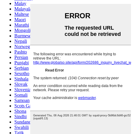
Malay
Malayalam
Maltese
Maori
Marathi
Mongolian
Burmese
Nepali
Norwegian
Pashto
Persian
Punjabi
Serbian
Sesotho
Sinhala
Slovak
Slovenian
Somali
Samoan
Scots Gaelic
Shona
Sindhi
Sundanese
Swahili
Tajik