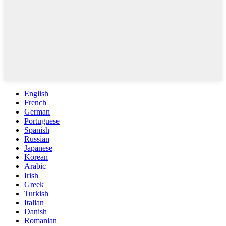
English
French
German
Portuguese
Spanish
Russian
Japanese
Korean
Arabic
Irish
Greek
Turkish
Italian
Danish
Romanian