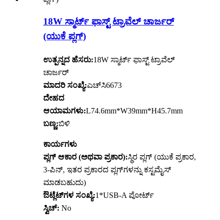
18W ಸ್ಮಾರ್ಟ್ ಫಾಸ್ಟ್ ಟ್ರಾವೆಲ್ ಚಾರ್ಜರ್
(ಯುಕೆ ಪ್ಲಗ್)
ಉತ್ಪನ್ನದ ಹೆಸರು:
18W ಸ್ಮಾರ್ಟ್ ಫಾಸ್ಟ್ ಟ್ರಾವೆಲ್
ಚಾರ್ಜರ್
ಮಾದರಿ ಸಂಖ್ಯೆ:
ಎಚ್‌ಸಿ6673
ದೇಹದ
ಆಯಾಮಗಳು:
L74.6mm*W39mm*H45.7mm
ಬಣ್ಣ:
ಬಿಳಿ
ಕಾರ್ಯಗಳು
ಪ್ಲಗ್ ಆಕಾರ (ಅಥವಾ ಪ್ರಕಾರ):
ಸ್ಥಿರ ಪ್ಲಗ್ (ಯುಕೆ ಪ್ರಕಾರ,
3-ಪಿನ್, ಇತರ ಪ್ರಕಾರದ ಪ್ಲಗ್‌ಗಳನ್ನು ಕಸ್ಟಮೈಸ್
ಮಾಡಬಹುದು)
ಔಟ್ಲೆಟ್‌ಗಳ ಸಂಖ್ಯೆ:
1*USB-A ಪೋರ್ಟ್
ಸ್ವಿಚ್:
No