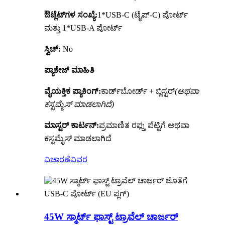
ಔಟ್ಲೆಟ್‌ಗಳ ಸಂಖ್ಯೆ:
1*USB-C (ಟೈಪ್-C) ಪೋರ್ಟ್
ಮತ್ತು 1*USB-A ಪೋರ್ಟ್
ಸ್ವಿಚ್:
No
ಪ್ಯಾಕೇಜ್ ಮಾಹಿತಿ
ವೈಯಕ್ತಿಕ ಪ್ಯಾಕಿಂಗ್:
ಕಾರ್ಡ್‌ಬೋರ್ಡ್ + ಬ್ಲಿಸ್ಟರ್
(ಅಥವಾ
ಕಸ್ಟಮೈಸ್ ಮಾಡಲಾಗಿದೆ)
ಮಾಸ್ಟರ್ ಕಾರ್ಟನ್:
ಪ್ರಮಾಣಿತ ರಫ್ತು ಪೆಟ್ಟಿಗೆ ಅಥವಾ
ಕಸ್ಟಮೈಸ್ ಮಾಡಲಾಗಿದೆ
ವಿಚಾರಣೆ
ವಿವರ
45W ಸ್ಮಾರ್ಟ್ ಫಾಸ್ಟ್ ಟ್ರಾವೆಲ್ ಚಾರ್ಜರ್