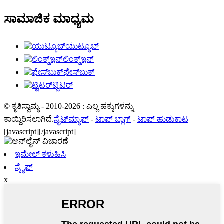
ಸಾಮಾಜಿಕ ಮಾಧ್ಯಮ
ಯುಟ್ಯೂಬ್
ಲಿಂಕ್ಡ್ಇನ್
ಫೇಸ್‌ಬುಕ್
ಟ್ವಿಟರ್
© ಕೃತಿಸ್ವಾಮ್ಯ - 2010-2026 : ಎಲ್ಲ ಹಕ್ಕುಗಳನ್ನು
ಕಾಯ್ದಿರಿಸಲಾಗಿದೆ.
ಸೈಟ್‌ಮ್ಯಾಪ್
-
ಟಾಪ್ ಬ್ಲಾಗ್
-
ಟಾಪ್ ಹುಡುಕಾಟ
[javascript]
[/javascript]
ಇಮೇಲ್ ಕಳುಹಿಸಿ
ಸ್ಕೈಪ್
x