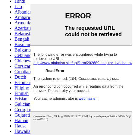
Hindi
Lao
Albanian
Amharic
Armenian
Azerbaijani
Belarusian
Bengali
Bosnian
Bulgarian
Cebuano
Chichewa
Corsican
Croatian
Dutch
Estonian
Filipino
Finnish
Frisian
Galician
Georgian
Gujarati
Haitian
Hausa
Hawaiian