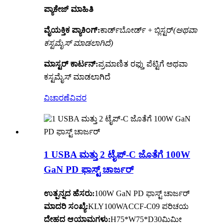
ಪ್ಯಾಕೇಜ್ ಮಾಹಿತಿ
ವೈಯಕ್ತಿಕ ಪ್ಯಾಕಿಂಗ್:
ಕಾರ್ಡ್‌ಬೋರ್ಡ್ + ಬ್ಲಿಸ್ಟರ್
(ಅಥವಾ
ಕಸ್ಟಮೈಸ್ ಮಾಡಲಾಗಿದೆ)
ಮಾಸ್ಟರ್ ಕಾರ್ಟನ್:
ಪ್ರಮಾಣಿತ ರಫ್ತು ಪೆಟ್ಟಿಗೆ ಅಥವಾ
ಕಸ್ಟಮೈಸ್ ಮಾಡಲಾಗಿದೆ
ವಿಚಾರಣೆ
ವಿವರ
1 USBA ಮತ್ತು 2 ಟೈಪ್-C ಜೊತೆಗೆ 100W
GaN PD ಫಾಸ್ಟ್ ಚಾರ್ಜರ್
ಉತ್ಪನ್ನದ ಹೆಸರು:
100W GaN PD ಫಾಸ್ಟ್ ಚಾರ್ಜರ್
ಮಾದರಿ ಸಂಖ್ಯೆ:
KLY100WACCF-C09 ಪರಿಚಯ
ದೇಹದ ಆಯಾಮಗಳು:
H75*W75*D30ಮಿಮೀ