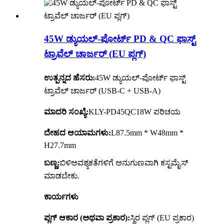
45W ಡ್ಯುಯಲ್-ಪೋರ್ಟ್ PD & QC ಫಾಸ್ಟ್
ಟ್ರಾವೆಲ್ ಚಾರ್ಜರ್ (EU ಪ್ಲಗ್)
ಉತ್ಪನ್ನದ ಹೆಸರು:
45W ಡ್ಯುಯಲ್-ಪೋರ್ಟ್ ಫಾಸ್ಟ್
ಟ್ರಾವೆಲ್ ಚಾರ್ಜರ್ (USB-C + USB-A)
ಮಾದರಿ ಸಂಖ್ಯೆ:
KLY-PD45QC18W ಪರಿಚಯ
ದೇಹದ ಆಯಾಮಗಳು:
L87.5mm * W48mm *
H27.7mm
ಬಣ್ಣ:
ಬಿಳಿ
ಅವಶ್ಯಕತೆಗಳಿಗೆ ಅನುಗುಣವಾಗಿ ಕಸ್ಟಮೈಸ್
ಮಾಡಬೇಕು.
ಕಾರ್ಯಗಳು
ಪ್ಲಗ್ ಆಕಾರ (ಅಥವಾ ಪ್ರಕಾರ):
ಸ್ಥಿರ ಪ್ಲಗ್ (EU ಪ್ರಕಾರ)